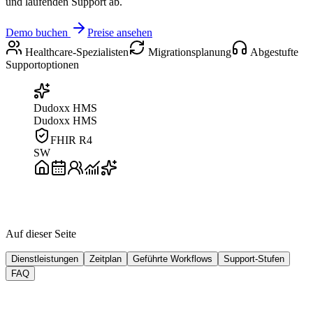
und laufenden Support ab.
Demo buchen
Preise ansehen
Healthcare-Spezialisten
Migrationsplanung
Abgestufte
Supportoptionen
Dudoxx HMS
Dudoxx HMS
FHIR R4
SW
Analyse
Einrichtung & Migration
KI-Go-live
Laufender Support
Auf dieser Seite
Dienstleistungen
Zeitplan
Geführte Workflows
Support-Stufen
FAQ