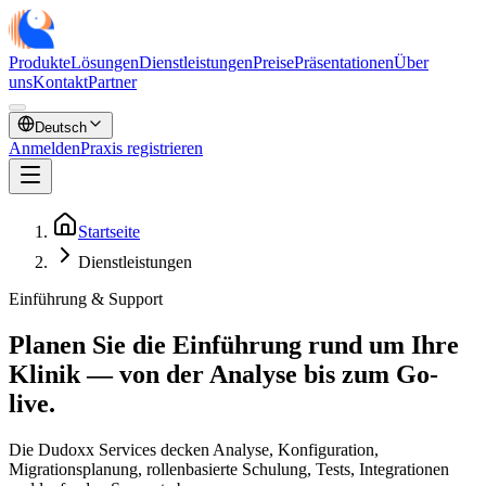
Produkte
Lösungen
Dienstleistungen
Preise
Präsentationen
Über
uns
Kontakt
Partner
Deutsch
Anmelden
Praxis registrieren
Startseite
Dienstleistungen
Einführung & Support
Planen Sie die Einführung
rund um Ihre
Klinik
—
von der Analyse bis zum Go-
live.
Die Dudoxx Services decken Analyse, Konfiguration,
Migrationsplanung, rollenbasierte Schulung, Tests, Integrationen