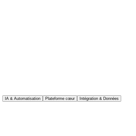
Cœur FHIR
Application Dudoxx
Données cliniques partagées
Sur site
Votre infrastructure
IA & Automatisation
Plateforme cœur
Intégration & Données
Assistant IA clinique contextuel
Dudoxx
Inclus