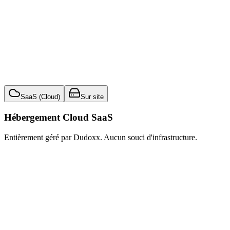
SaaS (Cloud)
Sur site
Hébergement Cloud SaaS
Entièrement géré par Dudoxx. Aucun souci d'infrastructure.
Débutant
1-5 médecins
99 €
/médecin/mois
Pour les praticiens individuels et petits cabinets